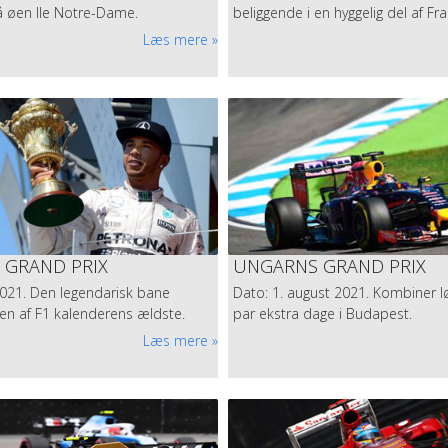
å øen Ile Notre-Dame.
beliggende i en hyggelig del af Fra
Læs mere
 GRAND PRIX
UNGARNS GRAND PRIX
 2021. Den legendarisk bane
Dato: 1. august 2021. Kombiner 
 en af F1 kalenderens ældste.
par ekstra dage i Budapest.
Læs mere
rfor dobbelt så klar til Le Mans 2021. Vi savner at opleve ræs "live" -
rcirklen af banen. Vi har sørget for god plads til alle og sætter alle sejl