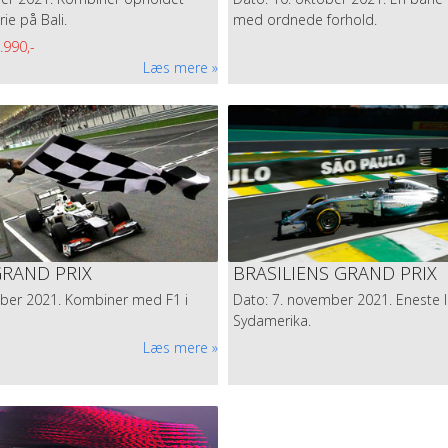
ORMEL 1
ie på Bali.
med ordnede forhold.
nd Prix Tours. Skal du have det fulde udbytte af en ægte Formel 1 r
.990,-
 pengene så skal der være en ekspert med som ved alt. Vores dygtige ek
Læs mere
g Jan Magnussen.
RAND PRIX
BRASILIENS GRAND PRIX
ober 2021. Kombiner med F1 i
Dato: 7. november 2021. Eneste l
Sydamerika.
Læs mere