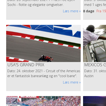
GRAND PRIX TOURS EKSPERT-PANEL TIL F
Sochi - flotte og elegante omgivelser.
med 1 uges fer
KUN MED GPT. Danmarks bedste motorsports-eksperter følger Gra
Læs mere
8 dage
Fra
19
en dygtig turleder ikke altid nok. Skal der være fuld valuta for
Danmarks stærkeste: Peter Nygaard, John NIelsen, Ole Schack o
Læs mere
USA'S GRAND PRIX
MEXICOS G
Dato: 24. oktober 2021 - Circuit of the Americas
Dato: 31. okt
er et fantastisk baneanlæg og en "cool bane".
Austin
Læs mere