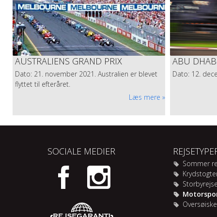
AUSTRALIENS GRAND PRIX
ABU DHABI
Dato: 21. november 2021. Australien er blevet
Dato: 12. dec
flyttet til efteråret.
Læs mere
SOCIALE MEDIER
REJSETYPE
Sommer re
Krydstogte
Storbyrejs
Motorspor
Oversøiske