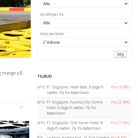
Vis afrejser fra
Antal personer
Søg
tig mange på
TILBUD
6/10
F1 Singapore. Hotel Boss. 8 dage/5
Fra 19.990,-
nætter. Fly fra København
6/10
F1 Singapore. Furama City Centre
Fra 22.490,-
Hotel. 8 dage/5 nætter. Fly fra
København
6/10
F1 Singapore. One Farrer Hotel. 8
Fra 21.990,-
dage/5 nætter. Fly fra København
8/6
Le Mans. Karting Syd - XL Telt Comfort
Fra 8.390,-