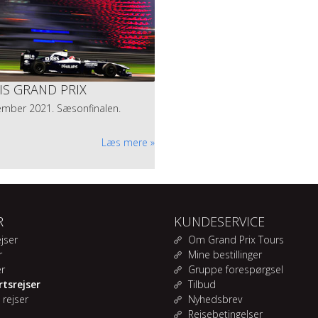
S GRAND PRIX
ember 2021. Sæsonfinalen.
Læs mere
R
KUNDESERVICE
jser
Om Grand Prix Tours
r
Mine bestillinger
er
Gruppe forespørgsel
tsrejser
Tilbud
 rejser
Nyhedsbrev
Rejsebetingelser