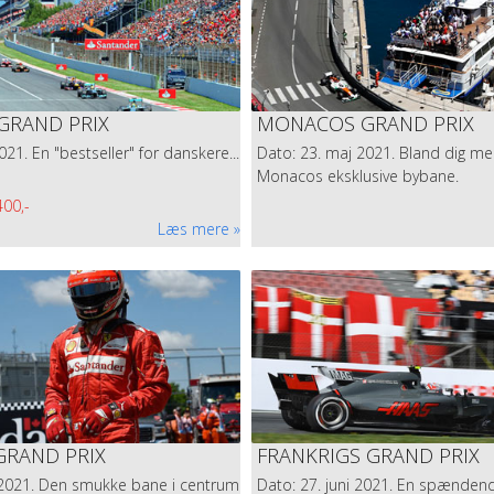
GRAND PRIX
MONACOS GRAND PRIX
021. En "bestseller" for danskere...
Dato: 23. maj 2021. Bland dig me
Monacos eksklusive bybane.
400,-
Læs mere
. GO TO MONACO
 i Monaco som kommer til at ligge i selve pinsen fra 21. til 24. maj. Al
at have fuld hus.
RAND PRIX
FRANKRIGS GRAND PRIX
i 2021. Den smukke bane i centrum
Dato: 27. juni 2021. En spænden