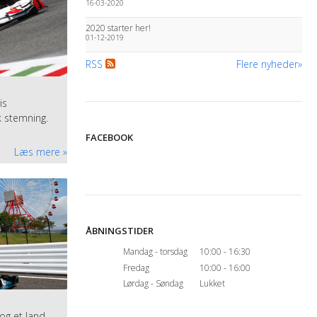
16-03-2020
2020 starter her!
01-12-2019
RSS
Flere nyheder
is
k stemning.
FACEBOOK
Læs mere
ÅBNINGSTIDER
Mandag - torsdag
10:00 - 16:30
Fredag
10:00 - 16:00
Lørdag - Søndag
Lukket
og et land