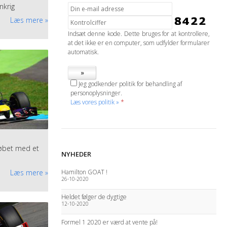
nkrig
Læs mere
Indsæt denne kode. Dette bruges for at kontrollere,
at det ikke er en computer, som udfylder formularer
automatisk.
Jeg godkender politik for behandling af
personoplysninger.
Læs vores politik »
*
løbet med et
NYHEDER
Hamilton GOAT !
Læs mere
26-10-2020
Heldet følger de dygtige
12-10-2020
 skal du
 til at lave et
Formel 1 2020 er værd at vente på!