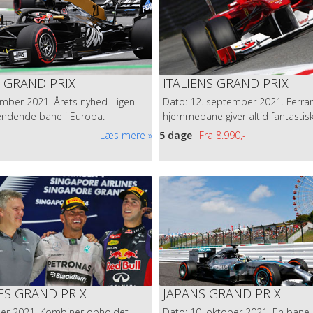
 GRAND PRIX
ITALIENS GRAND PRIX
mber 2021. Årets nyhed - igen.
Dato: 12. september 2021. Ferrar
ndende bane i Europa.
hjemmebane giver altid fantastis
Læs mere
5 dage
Fra
8.990,-
S GRAND PRIX
JAPANS GRAND PRIX
ber 2021. Kombiner opholdet
Dato: 10. oktober 2021. En bane 