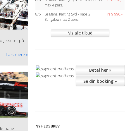
max 4 pers.
8/6
Le Mans. Karting Syd - Race 2
Fra 9.990,-
Bungalow max 2 pers.
Vis alle tilbud
d Jetsetet på
Læs mere
Betal her
»
Se din booking
»
lerede nu har
NYHEDSBREV
de bane