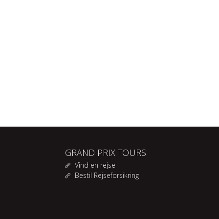
GRAND PRIX TOURS
Vind en rejse
Bestil Rejseforsikring