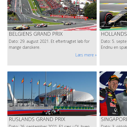
fantastisk Le Mans i 2021.
Læs mere
BELGIENS GRAND PRIX
HOLLANDS
Dato: 29. august 2021. Et eftertragtet løb for
Dato: 5. septe
mange danskere.
Endnu en spæ
Læs mere
RUSLANDS GRAND PRIX
SINGAPORE
Dato: 26. september 2021. F1 ræs i OL byen
Dato: 3. okto