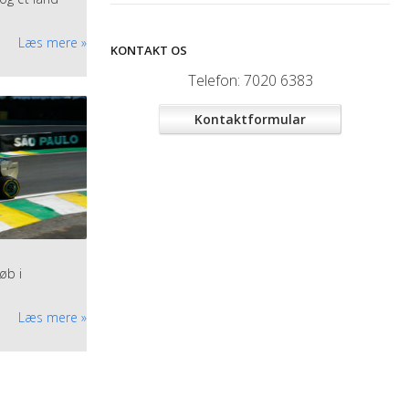
ejse, så er
Læs mere
KONTAKT OS
spertpanel er
Telefon:
7020 6383
Kontaktformular
øb i
Læs mere