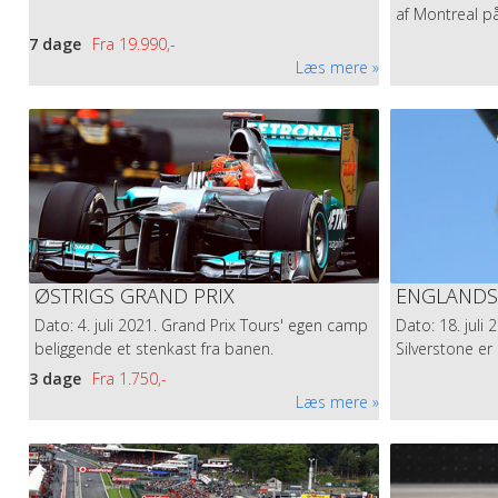
af Montreal p
7 dage
Fra
19.990,-
Læs mere
ØSTRIGS GRAND PRIX
ENGLANDS
Dato: 4. juli 2021. Grand Prix Tours' egen camp
Dato: 18. juli
beliggende et stenkast fra banen.
Silverstone er
3 dage
Fra
1.750,-
Læs mere
TAG MED TIL LE MANS I 2021...
Le Mans 2020 blev kørt uden tilskuere. Hos Grand Pris Tours er de
med? .GPT´s lejr ligger traditonen tro lige ved Porsche kurven i inde